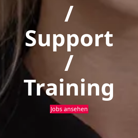
/
Support
/
Training
Jobs ansehen