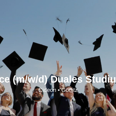
ce (m/w/d) Duales Studi
Cideon • Görlitz