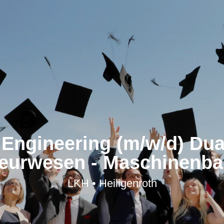
 Engineering (m/w/d) Du
ieurwesen - Maschinenba
LKH • Heiligenroth