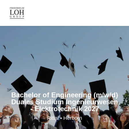
Bachelor of Engineering (m/w/d)
Duales Studium Ingenieurwesen
- Elektrotechnik 2027
Rittal • Herborn