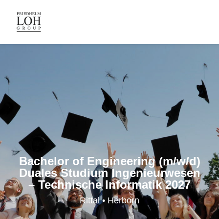
Bachelor of Engineering (m/w/d)
Duales Studium Ingenieurwesen
– Technische Informatik 2027
Rittal • Herborn