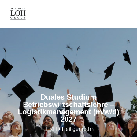
Duales Studium
Betriebswirtschaftslehre –
Logistikmanagement (m/w/d)
2027
LKH • Heiligenroth