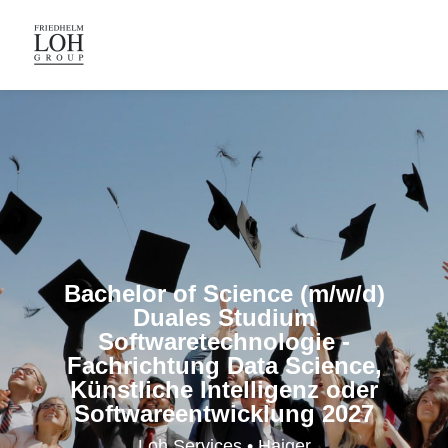
Bachelor of Science (m/w/d)
Duales Studium
Softwaretechnologie -
Fachrichtung Data Science,
Künstliche Intelligenz oder
Softwareentwicklung 2027
Loh Services • Haiger