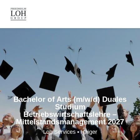
Bachelor of Arts (m/w/d) Duales
Studium
Betriebswirtschaftslehre –
Mittelstandsmanagement 2027
Loh Services • Haiger